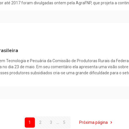
tor até 2017 foram divulgadas ontem pela AgraFNP, que projeta a contin
asileira
em Tecnologia e Pecuária da Comissão de Produtoras Rurais da Federaçã
da no dia 23 de maio. Em seu comentário ela apresenta uma visão sobr
esses produtores subsidiados cria-se uma grande dificuldade para o se
1
2
3
...
5
Próxima página