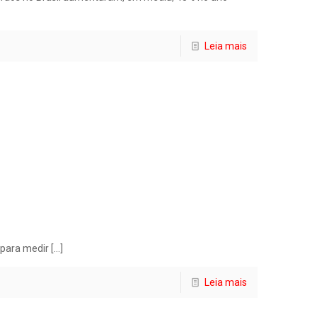
Leia mais
 para medir
[…]
Leia mais