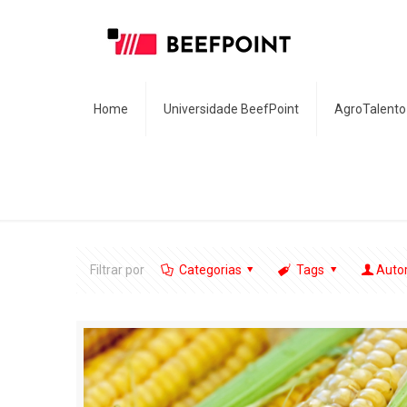
Home
Universidade BeefPoint
AgroTalento
Filtrar por
Categorias
Tags
Auto