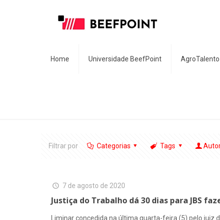
Home
Universidade BeefPoint
AgroTalento
Filtrar por
Categorias
Tags
Auto
7 de agosto de 2020
Justiça do Trabalho dá 30 dias para JBS faz
Liminar concedida na última quarta-feira (5) pelo juiz