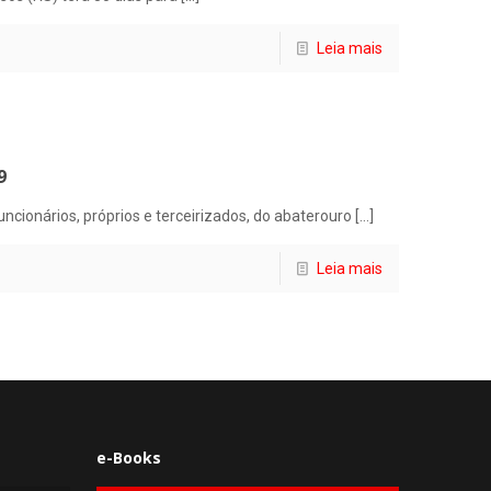
Leia mais
9
ncionários, próprios e terceirizados, do abaterouro
[…]
Leia mais
e-Books