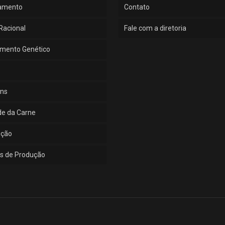
amento
Contato
Racional
Fale com a diretoria
mento Genético
ns
de da Carne
ução
s de Produção