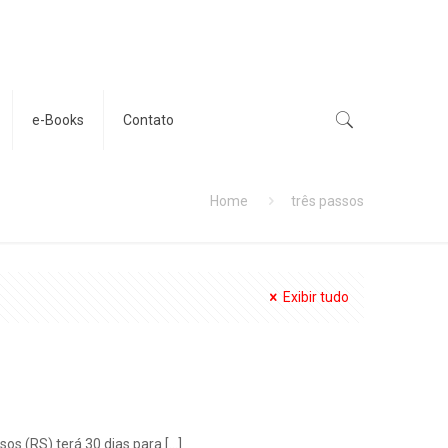
e-Books
Contato
Home
três passos
Exibir tudo
sos (RS) terá 30 dias para
[…]