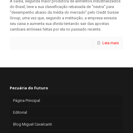
A Sadia, segunda maior produtora de alimentos industrializados
do Brasil, teve a sua classificação rebaixada de "neutra" para
"desempenho abaixo da média do mercado" pelo Credit Suisse
Group, uma vez que, segundo a instituição, a empresa esvazia
seu caixa e aumenta sua dívida tentando sair das apostas
cambiais errôneas feitas por ela no passado recente.
Leia mais
Pecuária do Futuro
Página Principal
Editorial
Blog Miguel Cavalcanti