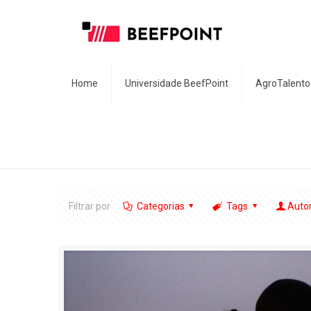
Home
Universidade BeefPoint
AgroTalento
Filtrar por
Categorias
Tags
Auto