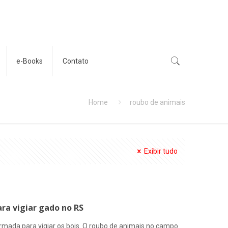
e-Books
Contato
Home
roubo de animais
Exibir tudo
ra vigiar gado no RS
rmada para vigiar os bois. O roubo de animais no campo