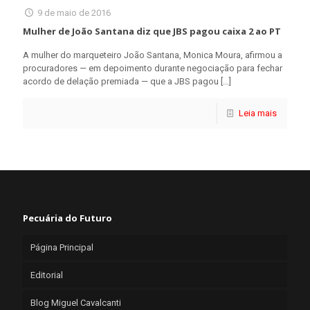
9 de maio de 2016
Mulher de João Santana diz que JBS pagou caixa 2 ao PT
A mulher do marqueteiro João Santana, Monica Moura, afirmou a
procuradores — em depoimento durante negociação para fechar
acordo de delação premiada — que a JBS pagou
[…]
Leia mais
Pecuária do Futuro
Página Principal
Editorial
Blog Miguel Cavalcanti