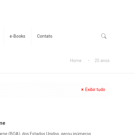
e-Books
Contato
Home
25 anos
Exibir tudo
rne
arne (BQA), dos Estados Unidos, gerou inúmeros