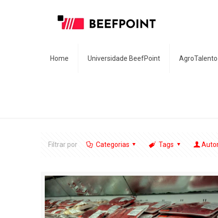
Home
Universidade BeefPoint
AgroTalento
Filtrar por
Categorias
Tags
Auto