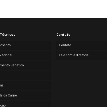
Técnicos
Contato
amento
Contato
Racional
Fale com a diretoria
mento Genético
ns
de da Carne
ução