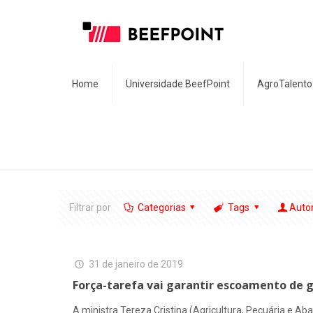
Home
Universidade BeefPoint
AgroTalento
Filtrar por
Categorias
Tags
Auto
31 de janeiro de 2019
Força-tarefa vai garantir escoamento de g
A ministra Tereza Cristina (Agricultura, Pecuária e A