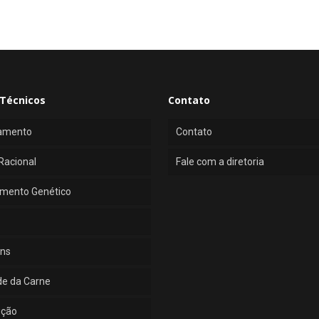
Técnicos
Contato
amento
Contato
Racional
Fale com a diretoria
mento Genético
ns
de da Carne
ução