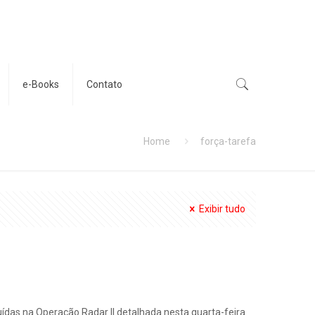
e-Books
Contato
Home
força-tarefa
Exibir tudo
uídas na Operação Radar II detalhada nesta quarta-feira