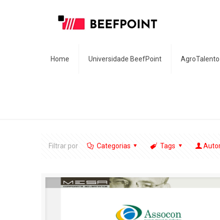
Home
Universidade BeefPoint
AgroTalento
Filtrar por
Categorias
Tags
Auto