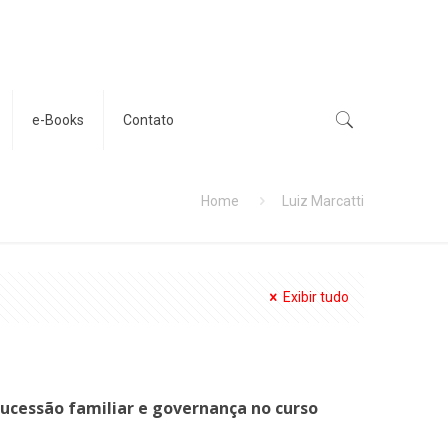
e-Books
Contato
Home
Luiz Marcatti
Exibir tudo
 sucessão familiar e governança no curso