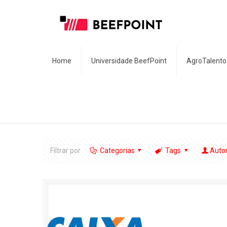
Home
Universidade BeefPoint
AgroTalento
Filtrar por
Categorias
Tags
Auto