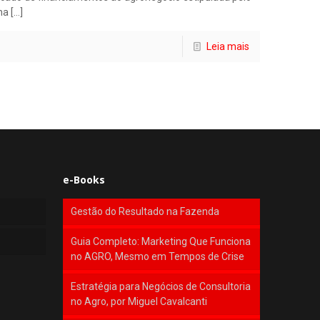
na
[…]
Leia mais
e-Books
Gestão do Resultado na Fazenda
Guia Completo: Marketing Que Funciona
no AGRO, Mesmo em Tempos de Crise
Estratégia para Negócios de Consultoria
no Agro, por Miguel Cavalcanti