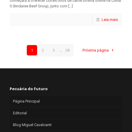
começará a oferecer cortes finos de carne bovina online na China.
O Bindaree Beef Group, junto com
[…]
Leia mais
1
2
3
...
28
Próxima página
Pecuária do Futuro
Página Principal
Editorial
Blog Miguel Cavalcanti