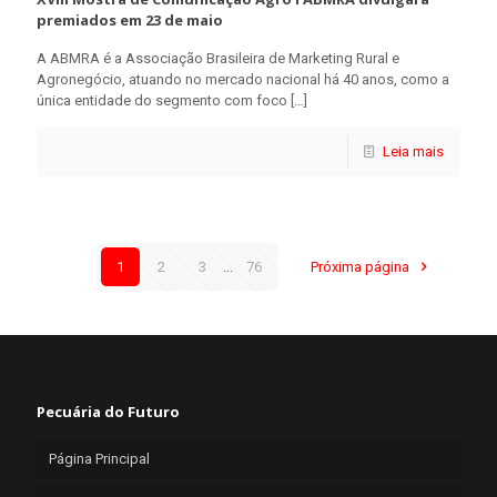
premiados em 23 de maio
A ABMRA é a Associação Brasileira de Marketing Rural e
Agronegócio, atuando no mercado nacional há 40 anos, como a
única entidade do segmento com foco
[…]
Leia mais
1
2
3
...
76
Próxima página
Pecuária do Futuro
Página Principal