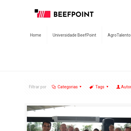
Home
Universidade BeefPoint
AgroTalento
Filtrar por
Categorias
Tags
Auto