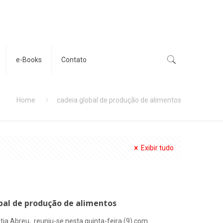
e-Books
Contato
Home
cadeia global de produção de alimentos
Exibir tudo
bal de produção de alimentos
átia Abreu, reuniu-se nesta quinta-feira (9) com