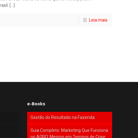
asil.
[…]
Leia mais
e-Books
Gestão do Resultado na Fazenda
Guia Completo: Marketing Que Funciona
no AGRO, Mesmo em Tempos de Crise