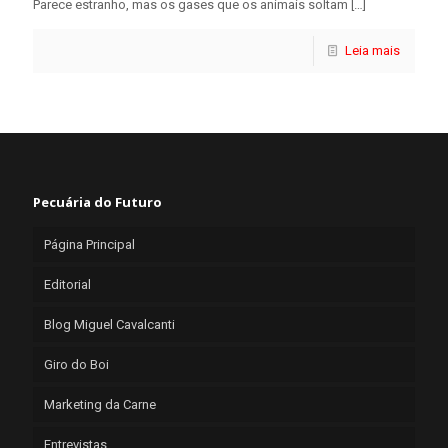
Parece estranho, mas os gases que os animais soltam
[…]
Leia mais
Pecuária do Futuro
Página Principal
Editorial
Blog Miguel Cavalcanti
Giro do Boi
Marketing da Carne
Entrevistas