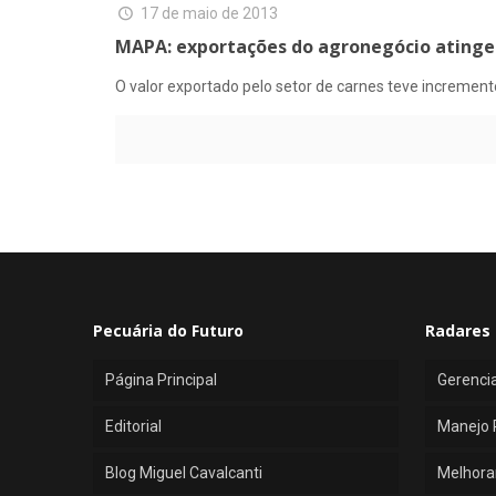
17 de maio de 2013
MAPA: exportações do agronegócio atingem
O valor exportado pelo setor de carnes teve increment
Pecuária do Futuro
Radares 
Página Principal
Gerenci
Editorial
Manejo 
Blog Miguel Cavalcanti
Melhora