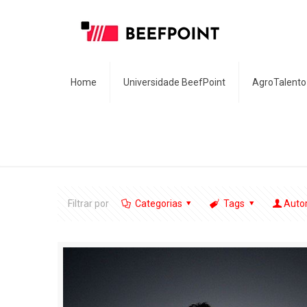
Home
Universidade BeefPoint
AgroTalento
Filtrar por
Categorias
Tags
Auto