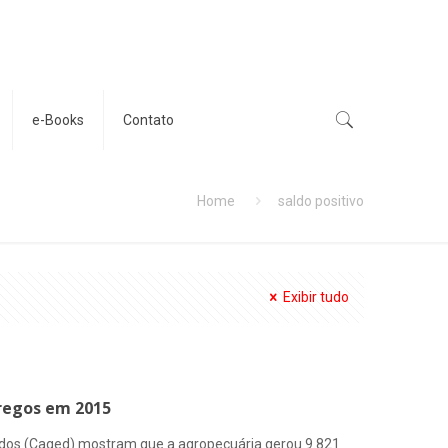
e-Books
Contato
Home
saldo positivo
Exibir tudo
pregos em 2015
os (Caged) mostram que a agropecuária gerou 9.821