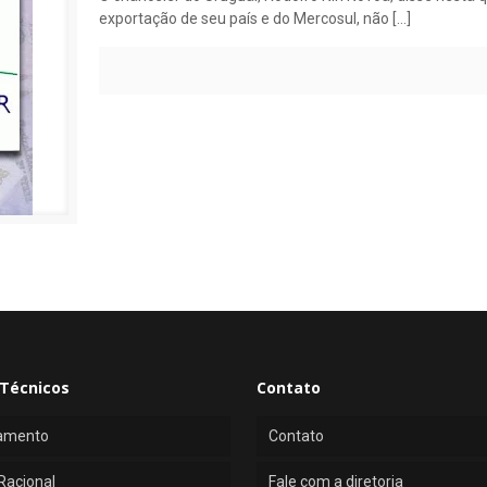
exportação de seu país e do Mercosul, não
[…]
Técnicos
Contato
amento
Contato
Racional
Fale com a diretoria