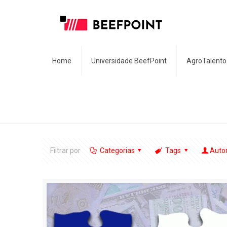
Home
Universidade BeefPoint
AgroTalento
Filtrar por
Categorias
Tags
Auto