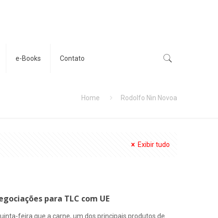
e-Books
Contato
Home
Rodolfo Nin Novoa
Exibir tudo
 negociações para TLC com UE
uinta-feira que a carne, um dos principais produtos de