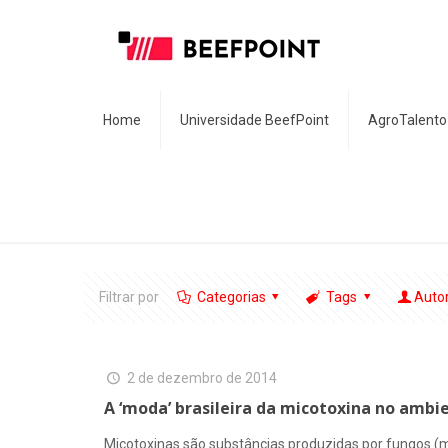
Home
Universidade BeefPoint
AgroTalento
Filtrar por
Categorias
Tags
Auto
2 de dezembro de 2014
A ‘moda’ brasileira da micotoxina no ambi
Micotoxinas são substâncias produzidas por fungos (mo