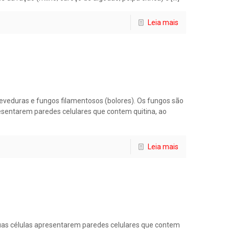
Leia mais
veduras e fungos filamentosos (bolores). Os fungos são
resentarem paredes celulares que contem quitina, ao
Leia mais
 suas células apresentarem paredes celulares que contem