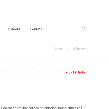
e-Books
Contato
Home
aflatoxina
Exibir tudo
da ração (milho; caroço de algodão; polpa cítrica) e
[…]