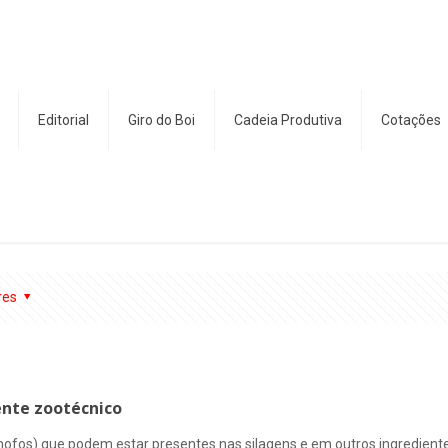
Editorial
Giro do Boi
Cadeia Produtiva
Cotações
res
ente zootécnico
fos) que podem estar presentes nas silagens e em outros ingredientes 