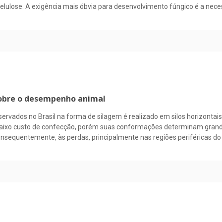
 celulose. A exigência mais óbvia para desenvolvimento fúngico é a nec
 sobre o desempenho animal
dos no Brasil na forma de silagem é realizado em silos horizontais, r
u baixo custo de confecção, porém suas conformações determinam grande
onsequentemente, às perdas, principalmente nas regiões periféricas do 