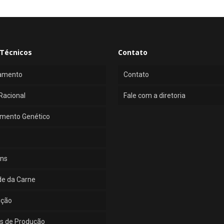
Técnicos
Contato
amento
Contato
Racional
Fale com a diretoria
mento Genético
ns
de da Carne
ução
s de Produção