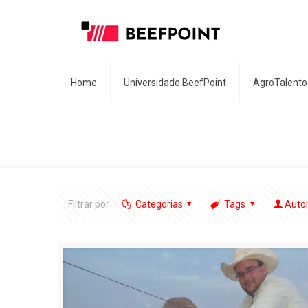
Home
Universidade BeefPoint
AgroTalento
Filtrar por
Categorias
Tags
Auto