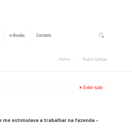
e-Books
Contato
Home
Rubia Galega
Exibir tudo
ue me estimulava a trabalhar na fazenda –