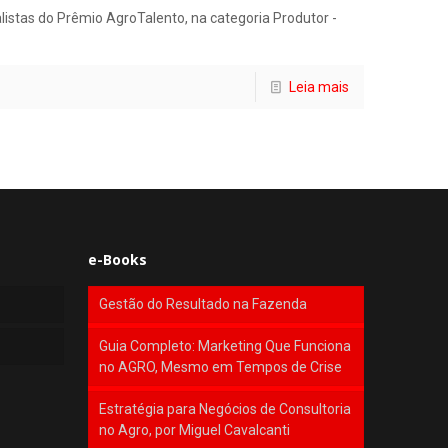
listas do Prêmio AgroTalento, na categoria Produtor -
Leia mais
e-Books
Gestão do Resultado na Fazenda
Guia Completo: Marketing Que Funciona
no AGRO, Mesmo em Tempos de Crise
Estratégia para Negócios de Consultoria
no Agro, por Miguel Cavalcanti