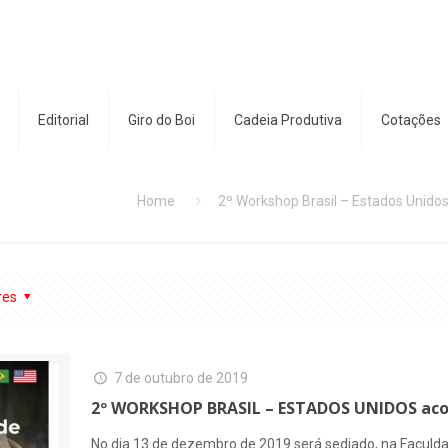
Editorial
Giro do Boi
Cadeia Produtiva
Cotações
Home
2º Workshop Brasil – Estados Unidos
res
7 de outubro de 2019
2º WORKSHOP BRASIL – ESTADOS UNIDOS aco
No dia 13 de dezembro de 2019 será sediado, na Faculd