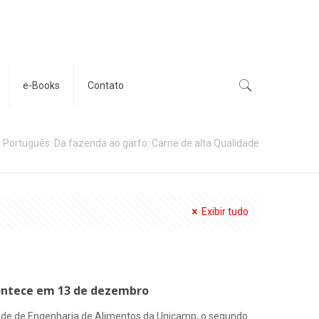
e-Books
Contato
 Português: Da fazenda ao garfo: Carne de alta Qualidade
Exibir tudo
ntece em 13 de dezembro
ade de Engenharia de Alimentos da Unicamp, o segundo