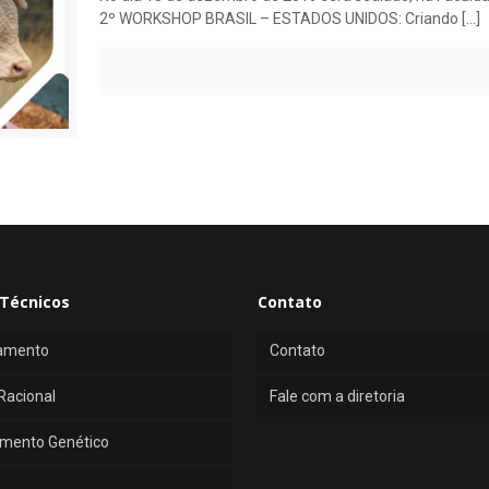
2º WORKSHOP BRASIL – ESTADOS UNIDOS: Criando
[…]
Técnicos
Contato
amento
Contato
Racional
Fale com a diretoria
mento Genético