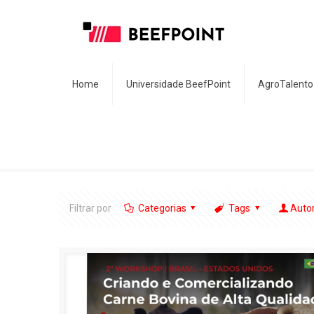
Home
Universidade BeefPoint
AgroTalento
Filtrar por
Categorias
Tags
Auto