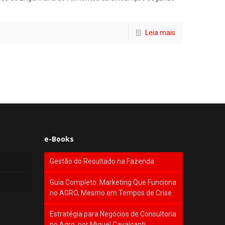
Leia mais
e-Books
Gestão do Resultado na Fazenda
Guia Completo: Marketing Que Funciona
no AGRO, Mesmo em Tempos de Crise
Estratégia para Negócios de Consultoria
no Agro, por Miguel Cavalcanti