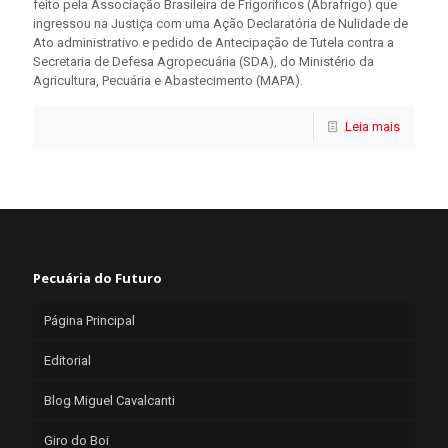
feito pela Associação Brasileira de Frigoríficos (Abrafrigo) que
ingressou na Justiça com uma Ação Declaratória de Nulidade de
Ato administrativo e pedido de Antecipação de Tutela contra a
Secretaria de Defesa Agropecuária (SDA), do Ministério da
Agricultura, Pecuária e Abastecimento (MAPA).
Leia mais
Pecuária do Futuro
Página Principal
Editorial
Blog Miguel Cavalcanti
Giro do Boi