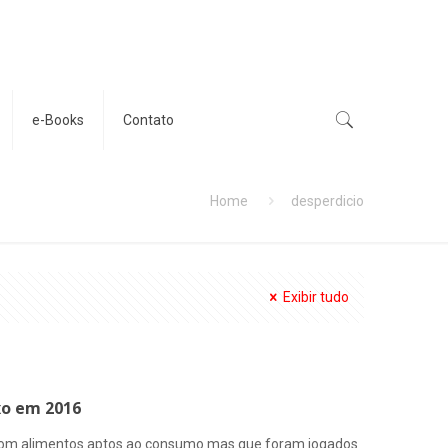
e-Books
Contato
Home
desperdicio
Exibir tudo
xo em 2016
 com alimentos aptos ao consumo mas que foram jogados