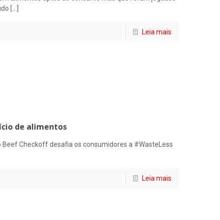
udo
[…]
Leia mais
ício de alimentos
 o Beef Checkoff desafia os consumidores a #WasteLess
Leia mais