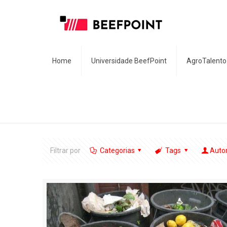
Home
Universidade BeefPoint
AgroTalento
Filtrar por
Categorias
Tags
Auto