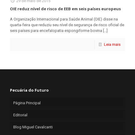
29 de maio de 2015
OIE reduz nível de risco de EEB em seis países europeus
A Organização Internacional para Saúde Animal (OIE) disse na
quarta-feira que reduziu seu nível de segurança de risco oficial de
seis países para encefalopatia espongiforme bovina
[…]
Leia mais
Pecuária do Futuro
Página Principal
Editorial
Blog Miguel Cavalcanti