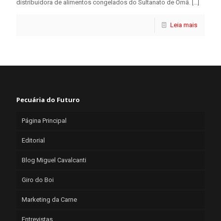
distribuidora de alimentos congelados do Sultanato de Omã.
[…]
Leia mais
Pecuária do Futuro
Página Principal
Editorial
Blog Miguel Cavalcanti
Giro do Boi
Marketing da Carne
Entrevistas