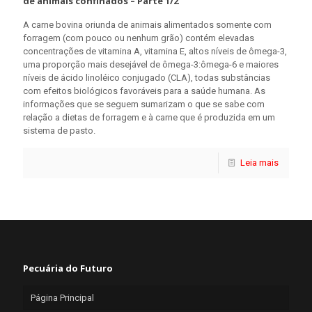
de animais confinados – Parte 1/2
A carne bovina oriunda de animais alimentados somente com
forragem (com pouco ou nenhum grão) contém elevadas
concentrações de vitamina A, vitamina E, altos níveis de ômega-3,
uma proporção mais desejável de ômega-3:ômega-6 e maiores
níveis de ácido linoléico conjugado (CLA), todas substâncias
com efeitos biológicos favoráveis para a saúde humana. As
informações que se seguem sumarizam o que se sabe com
relação a dietas de forragem e à carne que é produzida em um
sistema de pasto.
Leia mais
Pecuária do Futuro
Página Principal