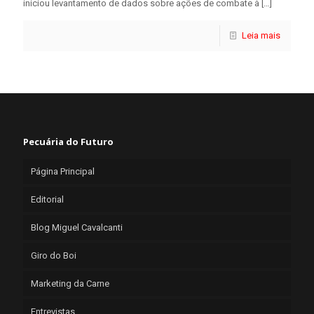
iniciou levantamento de dados sobre ações de combate à
[…]
Leia mais
Pecuária do Futuro
Página Principal
Editorial
Blog Miguel Cavalcanti
Giro do Boi
Marketing da Carne
Entrevistas