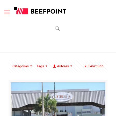
Categorias
Tags
Autores
Exibir tudo