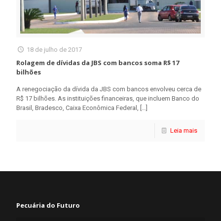
18 de julho de 2017
Rolagem de dívidas da JBS com bancos soma R$ 17
bilhões
A renegociação da dívida da JBS com bancos envolveu cerca de
R$ 17 bilhões. As instituições financeiras, que incluem Banco do
Brasil, Bradesco, Caixa Econômica Federal,
[…]
Leia mais
Pecuária do Futuro