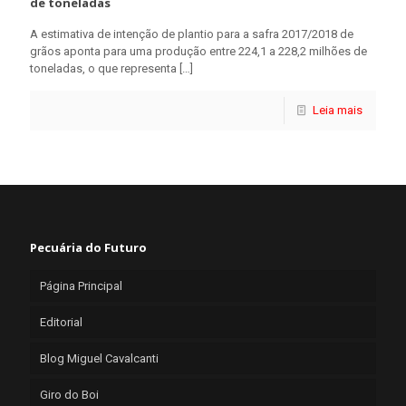
de toneladas
A estimativa de intenção de plantio para a safra 2017/2018 de
grãos aponta para uma produção entre 224,1 a 228,2 milhões de
toneladas, o que representa
[…]
Leia mais
Pecuária do Futuro
Página Principal
Editorial
Blog Miguel Cavalcanti
Giro do Boi