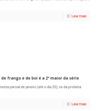
Leia mais
 de frango e de boi é a 2ª maior da série
ta parcial de janeiro (até o dia 20), os da proteína
Leia mais