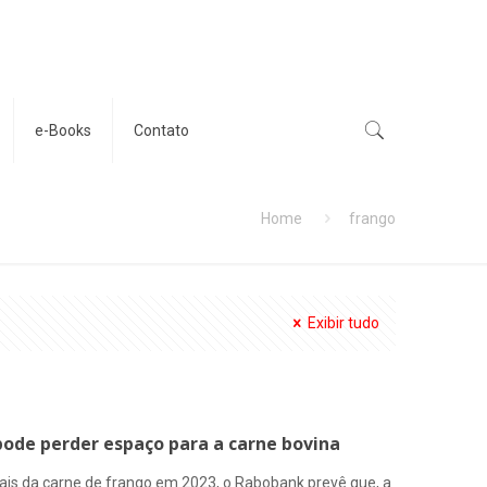
e-Books
Contato
Home
frango
Exibir tudo
ode perder espaço para a carne bovina
ais da carne de frango em 2023, o Rabobank prevê que, a