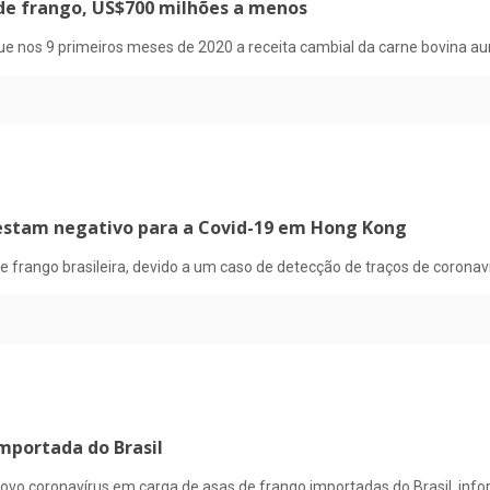
 de frango, US$700 milhões a menos
 nos 9 primeiros meses de 2020 a receita cambial da carne bovina 
testam negativo para a Covid-19 em Hong Kong
 frango brasileira, devido a um caso de detecção de traços de coro
mportada do Brasil
ovo coronavírus em carga de asas de frango importadas do Brasil, in