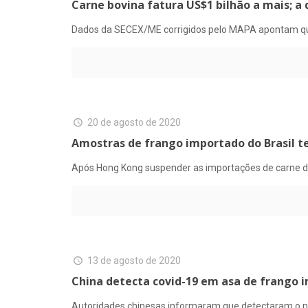
Carne bovina fatura US$1 bilhão a mais; a
Dados da SECEX/ME corrigidos pelo MAPA apontam que
20 de agosto de 2020
Amostras de frango importado do Brasil 
Após Hong Kong suspender as importações de carne de
13 de agosto de 2020
China detecta covid-19 em asa de frango i
Autoridades chinesas informaram que detectaram o n