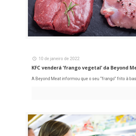
10 de janeiro de 2022
KFC venderá ‘frango vegetal’ da Beyond M
A Beyond Meat informou que o seu “frango” frito à b