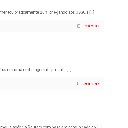
aumentou praticamente 20%, chegando aos US$6,1
[…]
Leia mais
navírus em uma embalagem do produto
[…]
Leia mais
formou a agência Reuters com base em comunicado do
[…]