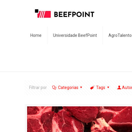
Home
Universidade BeefPoint
AgroTalento
Filtrar por
Categorias
Tags
Auto