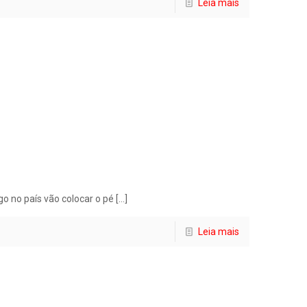
Leia mais
o no país vão colocar o pé
[…]
Leia mais