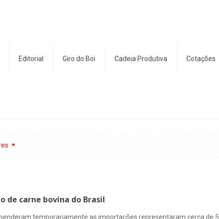
Editorial
Giro do Boi
Cadeia Produtiva
Cotações
res
 de carne bovina do Brasil
suspenderam temporariamente as importações representaram cerca de 5