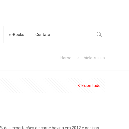
e-Books
Contato
Home
bielo-russia
Exibir tudo
% das exportações de carne bovina em 2012 e por isso