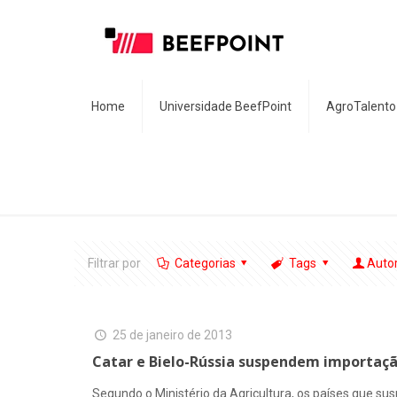
Home
Universidade BeefPoint
AgroTalento
Filtrar por
Categorias
Tags
Auto
25 de janeiro de 2013
Catar e Bielo-Rússia suspendem importação
Segundo o Ministério da Agricultura, os países que 