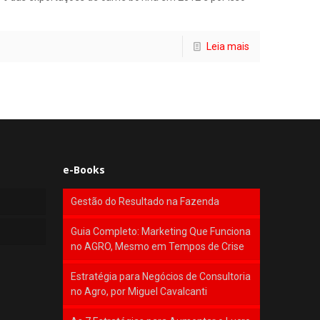
Leia mais
e-Books
Gestão do Resultado na Fazenda
Guia Completo: Marketing Que Funciona
no AGRO, Mesmo em Tempos de Crise
Estratégia para Negócios de Consultoria
no Agro, por Miguel Cavalcanti