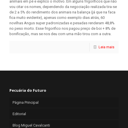
animais em pé e explico o motivo. Em alguns frigoríficos que não
vou citar os nomes, dependendo da negociação realizada tira-se
de 2 a 5% do rendimento dos animais na balança (já que na faca
fica muito evidente), apenas como exemplo dias atrás, 60
novilhas Angus super padronizadas e pesadas renderam 48,8%
no peso morto. Esse frigorifico nos pagou preço de boi + 8% de
bonificação, mas se nos deu com uma mão tirou com a outra.
Leia mais
Pecuária do Futuro
Página Principal
Editorial
Blog Miguel Cavalcanti