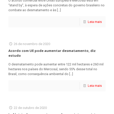
O acordo comercial entre União Europeia e Mercosul está em
“stand by”, à espera de ações concretas do governo brasileiro no
combate ao desmatamento e às
[…]
Leia mais
26 de novembro de 2020
Acordo com UE pode aumentar desmatamento, diz
estudo
O desmatamento pode aumentar entre 122 mil hectares e 260 mil
hectares nos países do Mercosul, sendo 55% desse total no
Brasil, como consequência ambiental do
[…]
Leia mais
22 de outubro de 2020