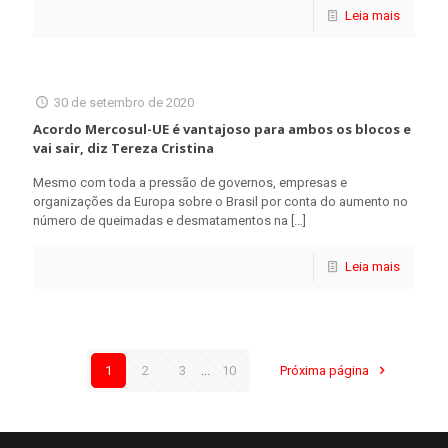
Leia mais
30 de setembro de 2020
Acordo Mercosul-UE é vantajoso para ambos os blocos e
vai sair, diz Tereza Cristina
Mesmo com toda a pressão de governos, empresas e
organizações da Europa sobre o Brasil por conta do aumento no
número de queimadas e desmatamentos na
[…]
Leia mais
1
2
3
...
10
Próxima página