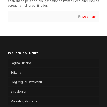
apaixonado pela pecuária ganhador do Prêmio BeefPoint Brasil na
categoria melhor confinador.
Leia mais
Pecuária do Futuro
Página Principal
Editorial
Blog Miguel Cavalcanti
Giro do Boi
Marketing da Carne