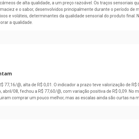
neos de alta qualidade, a um preço razoável. Os traços sensoriais qu
a maciez e o sabor, desenvolvidos principalmente durante o período d
os e voláteis, determinantes da qualidade sensorial do produto final. 
orar a qualidade.
entam
 R$ 77,16/@, alta de R$ 0,01. O indicador a prazo teve valorização de 
 abril/08, fechou a R$ 77,60/@, com variação positiva de R$ 0,09. No 
eguiram comprar um pouco melhor, mas as escalas ainda são curtas na mai