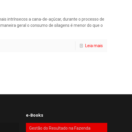
ais intrínsecos a cana-de-açúcar, durante o processo de
 maneira geral o consumo de silagens é menor do que o
Leia mais
e-Books
Gestão do Resultado na Fazenda