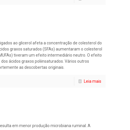
gados ao glicerol afeta a concentração de colesterol do
cidos graxos saturados (SFAs) aumentaram o colesterol
MUFAs) tiveram um efeito intermediário neutro. O efeito
 dos ácidos graxos poliinsaturados. Vários outros
temente as descobertas originais.
Leia mais
resulta em menor produção microbiana ruminal. A