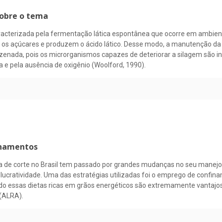
sobre o tema
acterizada pela fermentação lática espontânea que ocorre em ambiente
 os açúcares e produzem o ácido lático. Desse modo, a manutenção da
nada, pois os microrganismos capazes de deteriorar a silagem são inib
 e pela ausência de oxigênio (Woolford, 1990).
finamentos
a de corte no Brasil tem passado por grandes mudanças no seu manejo c
 lucratividade. Uma das estratégias utilizadas foi o emprego de conf
do essas dietas ricas em grãos energéticos são extremamente vantajo
 (ALRA).