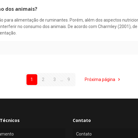
mo dos animais?
ão para alimentação de ruminantes. Porém, além dos aspectos nutricion
nterferir no consumo dos animais. De acordo com Charmley (2001), de
mentação.
1
2
3
...
9
Próxima página
Técnicos
Contato
amento
Contato