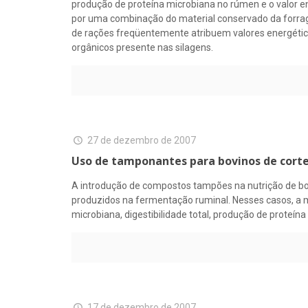
produção de proteína microbiana no rúmen e o valor en
por uma combinação do material conservado da forrag
de rações freqüentemente atribuem valores energéticos
orgânicos presente nas silagens.
27 de dezembro de 2007
Uso de tamponantes para bovinos de corte
A introdução de compostos tampões na nutrição de bovi
produzidos na fermentação ruminal. Nesses casos, a
microbiana, digestibilidade total, produção de prote
17 de dezembro de 2007