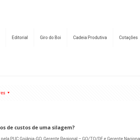
Editorial
Giro do Boi
Cadeia Produtiva
Cotações
res
los de custos de uma silagem?
ela PUC Goiânia-GO, Gerente Regional – GO/TO/DF e Gerente Nacional In