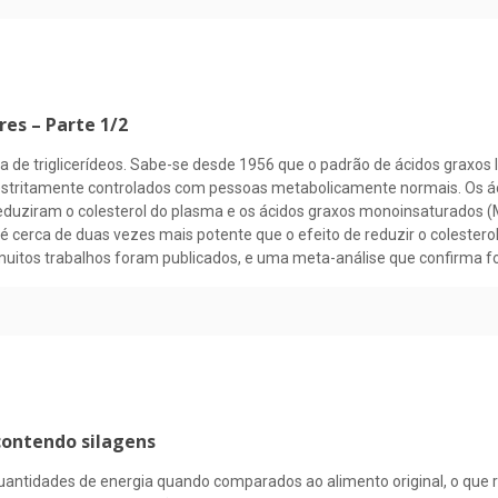
es – Parte 1/2
de triglicerídeos. Sabe-se desde 1956 que o padrão de ácidos graxos li
 estritamente controlados com pessoas metabolicamente normais. Os á
reduziram o colesterol do plasma e os ácidos graxos monoinsaturados (
 cerca de duas vezes mais potente que o efeito de reduzir o colesterol
tos trabalhos foram publicados, e uma meta-análise que confirma for
contendo silagens
ntidades de energia quando comparados ao alimento original, o que 