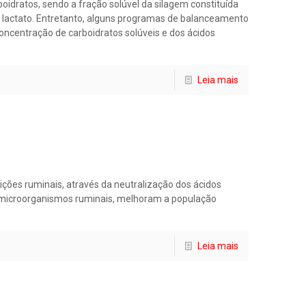
idratos, sendo a fração solúvel da silagem constituída
 lactato. Entretanto, alguns programas de balanceamento
oncentração de carboidratos solúveis e dos ácidos
Leia mais
ições ruminais, através da neutralização dos ácidos
 microorganismos ruminais, melhoram a população
Leia mais