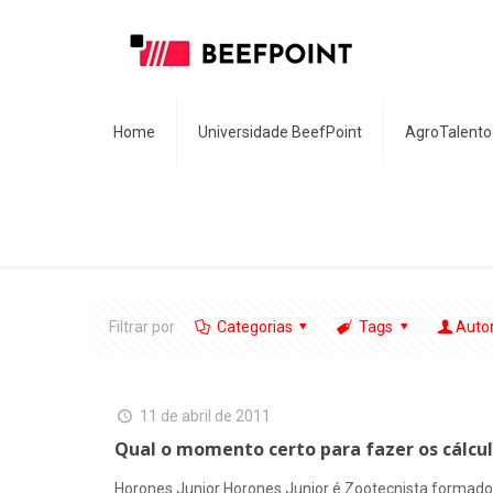
Home
Universidade BeefPoint
AgroTalento
Filtrar por
Categorias
Tags
Auto
11 de abril de 2011
Qual o momento certo para fazer os cálcu
Horones Junior Horones Junior é Zootecnista formado p