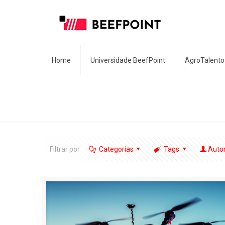
Home
Universidade BeefPoint
AgroTalento
Filtrar por
Categorias
Tags
Auto