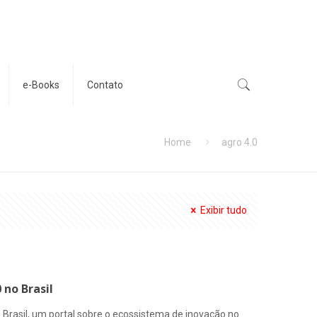
e-Books
Contato
Home
agro 4.0
Exibir tudo
 no Brasil
b Brasil, um portal sobre o ecossistema de inovação no