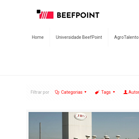
Home
Universidade BeefPoint
AgroTalento
Filtrar por
Categorias
Tags
Auto