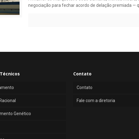
negociação para fechar acordo de delação premiada — 
Técnicos
Contato
amento
Contato
Racional
Fale com a diretoria
mento Genético