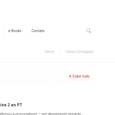
e-Books
Contato
Home
Carlos Cortegoso
Exibir tudo
ixa 2 ao PT
 afirmou a procuradores — em depoimento durante