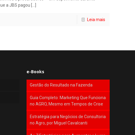
que a JBS pagou
[…]
Leia mais
e-Books
Gestão do Resultado na Fazenda
Guia Completo: Marketing Que Funciona
no AGRO, Mesmo em Tempos de Crise
Estratégia para Negócios de Consultoria
no Agro, por Miguel Cavalcanti