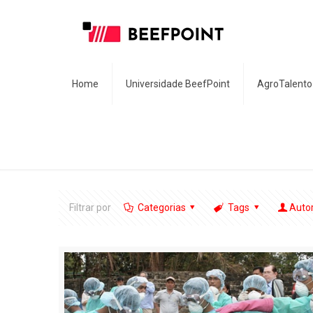
Home
Universidade BeefPoint
AgroTalento
Filtrar por
Categorias
Tags
Auto