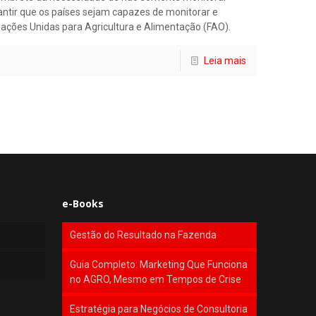
tir que os países sejam capazes de monitorar e
ações Unidas para Agricultura e Alimentação (FAO).
Leia mais
e-Books
Gestão do Resultado na Fazenda
Guia Completo: Marketing Que Funciona
no AGRO, Mesmo em Tempos de Crise
Estratégia para Negócios de Consultoria