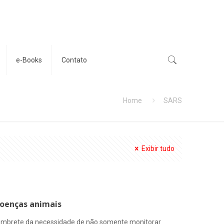
e-Books
Contato
Home
SARS
Exibir tudo
oenças animais
o lembrete da necessidade de não somente monitorar