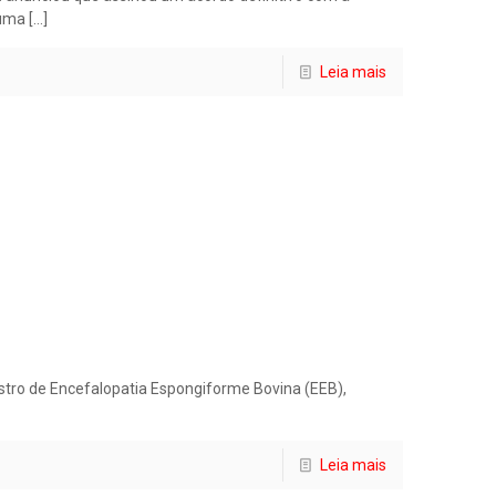
 uma
[…]
Leia mais
stro de Encefalopatia Espongiforme Bovina (EEB),
Leia mais