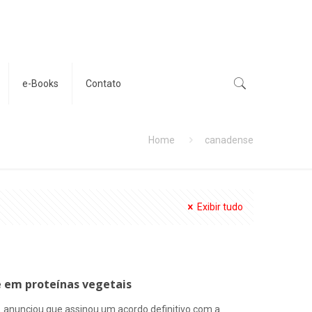
e-Books
Contato
Home
canadense
Exibir tudo
e em proteínas vegetais
 anunciou que assinou um acordo definitivo com a