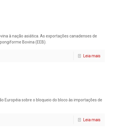
ina à nação asiática. As exportações canadenses de
spongiforme Bovina (EEB).
Leia mais
o Européia sobre o bloqueio do bloco às importações de
Leia mais