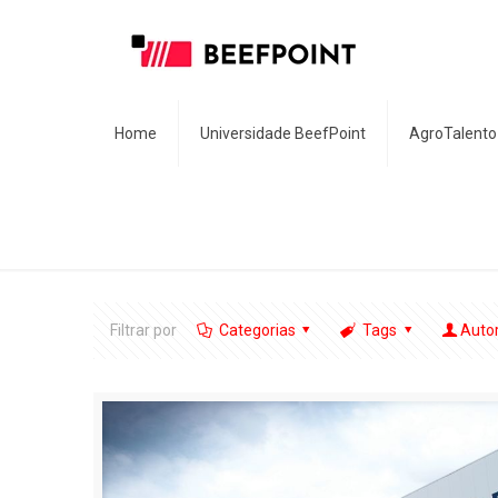
Home
Universidade BeefPoint
AgroTalento
Filtrar por
Categorias
Tags
Auto