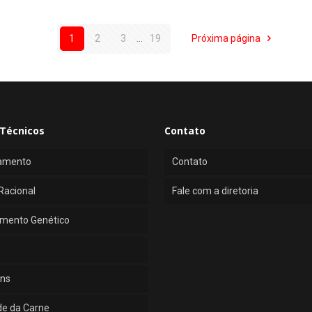
1
2
3
...
19
Próxima página
Técnicos
Contato
amento
Contato
Racional
Fale com a diretoria
mento Genético
ns
de da Carne