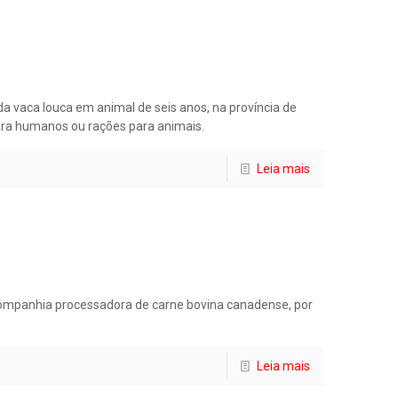
a vaca louca em animal de seis anos, na província de
ara humanos ou rações para animais.
Leia mais
companhia processadora de carne bovina canadense, por
Leia mais