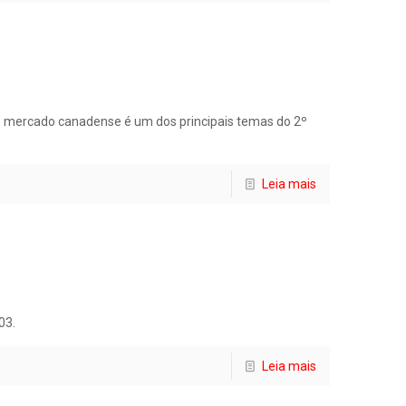
a o mercado canadense é um dos principais temas do 2º
Leia mais
03.
Leia mais