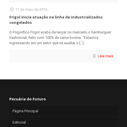
17 de maio de 2016
Frigol inicia atuação na linha de industrializados
congelados
O Frigorífico Frigol acaba de lançar no mercado o hambúrguer
tradicional, feito com 100% de carne bovina. “Estamos
ingressando em um setor que irá auxiliar o
[…]
Leia mais
Pecuária do Futuro
Página Principal
Editorial