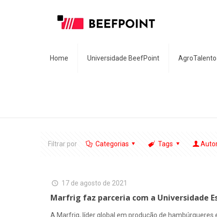
Home
Universidade BeefPoint
AgroTalento
Filtrar por
Categorias
Tags
Auto
17 de agosto de 2021
Marfrig faz parceria com a Universidade E
A Marfrig, líder global em produção de hambúrgueres