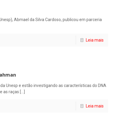
nesp), Abmael da Silva Cardoso, publicou em parceria
Leia mais
Brahman
a Unesp e estão investigando as características do DNA
e as raças
[…]
Leia mais