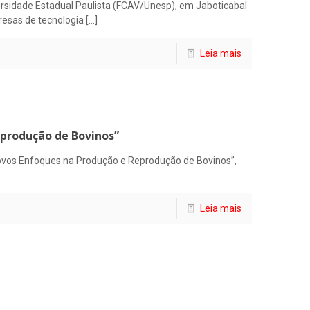
versidade Estadual Paulista (FCAV/Unesp), em Jaboticabal
resas de tecnologia
[…]
Leia mais
eprodução de Bovinos”
Novos Enfoques na Produção e Reprodução de Bovinos”,
Leia mais