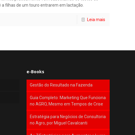
 a filhas de um touro entrarem em lactação.
Leia mais
e-Books
Gestão do Resultado na Fazenda
Guia Completo: Marketing Que Funciona
no AGRO, Mesmo em Tempos de Crise
Estratégia para Negócios de Consultoria
no Agro, por Miguel Cavalcanti