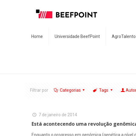
Home
Universidade BeefPoint
AgroTalento
Filtrar por
Categorias
Tags
Auto
7 de janeiro de 2014
Está acontecendo uma revolução genômica?
Enquanto o progresso em genômica (genética a nível de