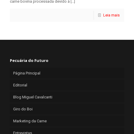
carne bovina processada devido à
[…]
Leia mais
Pecuária do Futuro
Página Principal
Editorial
Blog Miguel Cavalcanti
Giro do Boi
Marketing da Carne
Entrevistas