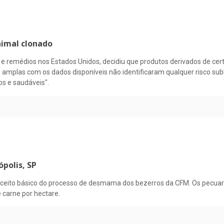
nimal clonado
 e remédios nos Estados Unidos, decidiu que produtos derivados de cert
s amplas com os dados disponíveis não identificaram qualquer risco su
os e saudáveis".
polis, SP
onceito básico do processo de desmama dos bezerros da CFM. Os pecu
 carne por hectare.