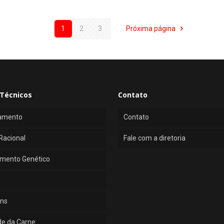
1
2
3
Próxima página
Técnicos
Contato
amento
Contato
Racional
Fale com a diretoria
mento Genético
ns
de da Carne