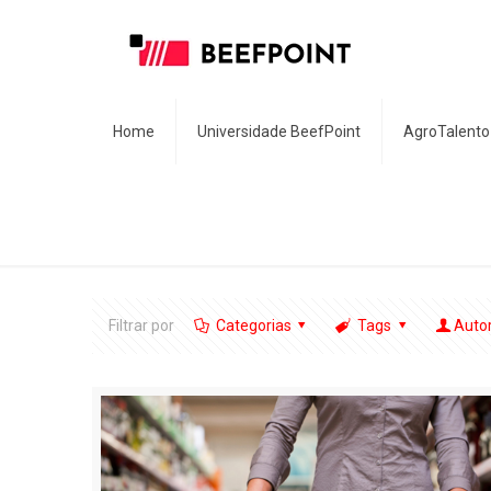
Home
Universidade BeefPoint
AgroTalento
Filtrar por
Categorias
Tags
Auto