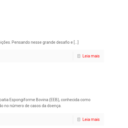
feições. Pensando nesse grande desafio e
[…]
Leia mais
opatia Espongiforme Bovina (EEB), conhecida como
ção no número de casos da doença.
Leia mais