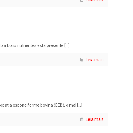
Leia mais
do a bons nutrientes está presente
[…]
Leia mais
lopatia espongiforme bovina (EEB), o mal
[…]
Leia mais