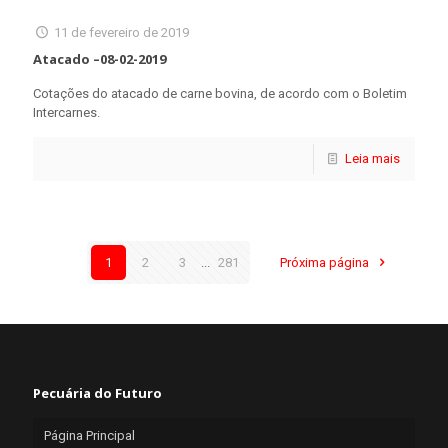
11 de fevereiro de 2019
Atacado –08-02-2019
Cotações do atacado de carne bovina, de acordo com o Boletim
Intercarnes.
Leia mais
1
2
3
...
281
Próxima página
Pecuária do Futuro
Página Principal