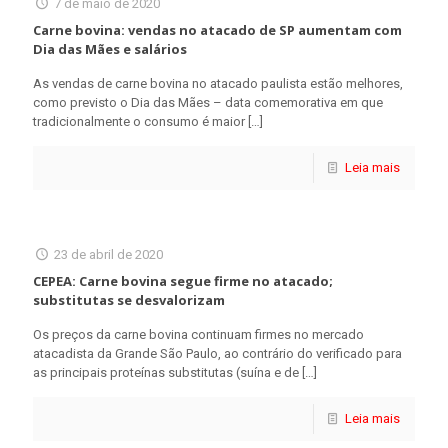
7 de maio de 2020
Carne bovina: vendas no atacado de SP aumentam com
Dia das Mães e salários
As vendas de carne bovina no atacado paulista estão melhores,
como previsto o Dia das Mães – data comemorativa em que
tradicionalmente o consumo é maior
[…]
Leia mais
23 de abril de 2020
CEPEA: Carne bovina segue firme no atacado;
substitutas se desvalorizam
Os preços da carne bovina continuam firmes no mercado
atacadista da Grande São Paulo, ao contrário do verificado para
as principais proteínas substitutas (suína e de
[…]
Leia mais