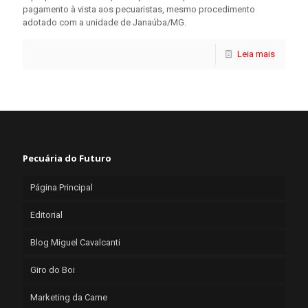
pagamento à vista aos pecuaristas, mesmo procedimento
adotado com a unidade de Janaúba/MG.
Leia mais
Pecuária do Futuro
Página Principal
Editorial
Blog Miguel Cavalcanti
Giro do Boi
Marketing da Carne