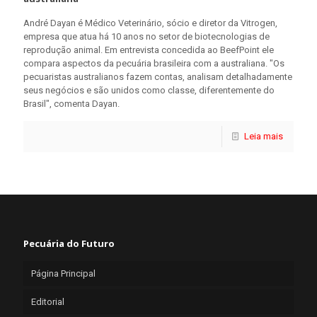
André Dayan é Médico Veterinário, sócio e diretor da Vitrogen,
empresa que atua há 10 anos no setor de biotecnologias de
reprodução animal. Em entrevista concedida ao BeefPoint ele
compara aspectos da pecuária brasileira com a australiana. "Os
pecuaristas australianos fazem contas, analisam detalhadamente
seus negócios e são unidos como classe, diferentemente do
Brasil", comenta Dayan.
Leia mais
Pecuária do Futuro
Página Principal
Editorial