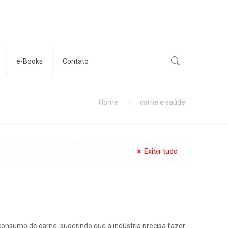
e-Books
Contato
Home
carne e saúde
Exibir tudo
sumo de carne, sugerindo que a indústria precisa fazer