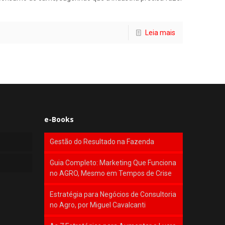
Leia mais
e-Books
Gestão do Resultado na Fazenda
Guia Completo: Marketing Que Funciona
no AGRO, Mesmo em Tempos de Crise
Estratégia para Negócios de Consultoria
no Agro, por Miguel Cavalcanti