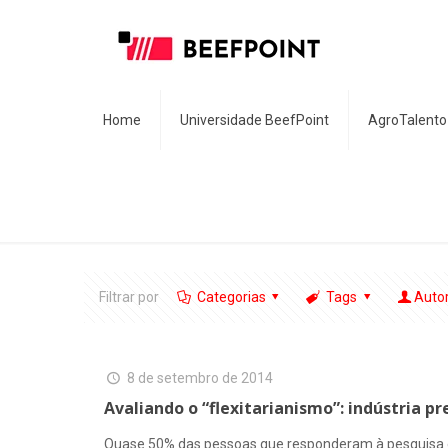
Home
Universidade BeefPoint
AgroTalento
Filtrar por
Categorias
Tags
Auto
8 de setembro de 2014
Avaliando o “flexitarianismo”: indústria p
Quase 50% das pessoas que responderam à pesquisa e