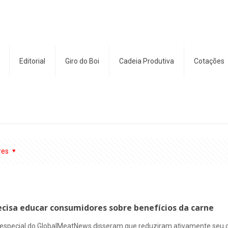
Editorial
Giro do Boi
Cadeia Produtiva
Cotações
res
recisa educar consumidores sobre benefícios da carne
special do GlobalMeatNews disseram que reduziram ativamente seu con