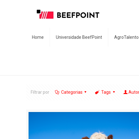
Home
Universidade BeefPoint
AgroTalento
Filtrar por
Categorias
Tags
Auto