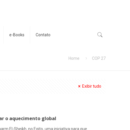
e-Books
Contato
Home
COP 27
Exibir tudo
tar o aquecimento global
rm El-Sheikh, no Egito, uma iniciativa para que