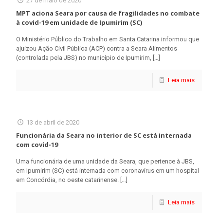
27 de maio de 2020
MPT aciona Seara por causa de fragilidades no combate
à covid-19 em unidade de Ipumirim (SC)
O Ministério Público do Trabalho em Santa Catarina informou que
ajuizou Ação Civil Pública (ACP) contra a Seara Alimentos
(controlada pela JBS) no município de Ipumirim,
[…]
Leia mais
13 de abril de 2020
Funcionária da Seara no interior de SC está internada
com covid-19
Uma funcionária de uma unidade da Seara, que pertence à JBS,
em Ipumirim (SC) está internada com coronavírus em um hospital
em Concórdia, no oeste catarinense.
[…]
Leia mais