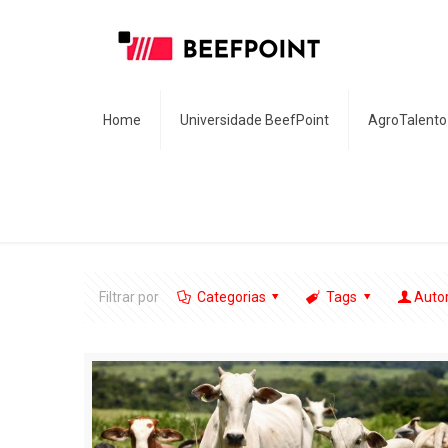
Home
Universidade BeefPoint
AgroTalento
Filtrar por
Categorias
Tags
Auto