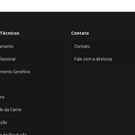
Técnicos
Contato
amento
Contato
Racional
Fale com a diretoria
mento Genético
ns
de da Carne
ução