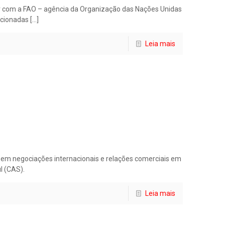
r com a FAO – agência da Organização das Nações Unidas
acionadas
[…]
Leia mais
al em negociações internacionais e relações comerciais em
l (CAS).
Leia mais