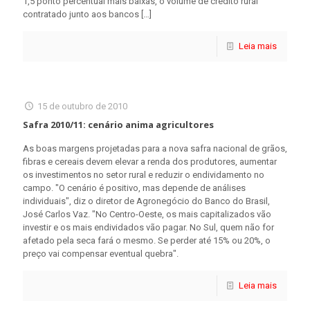
1,5 ponto percentual mais baixas, o volume de crédito rural
contratado junto aos bancos
[…]
Leia mais
15 de outubro de 2010
Safra 2010/11: cenário anima agricultores
As boas margens projetadas para a nova safra nacional de grãos,
fibras e cereais devem elevar a renda dos produtores, aumentar
os investimentos no setor rural e reduzir o endividamento no
campo. "O cenário é positivo, mas depende de análises
individuais", diz o diretor de Agronegócio do Banco do Brasil,
José Carlos Vaz. "No Centro-Oeste, os mais capitalizados vão
investir e os mais endividados vão pagar. No Sul, quem não for
afetado pela seca fará o mesmo. Se perder até 15% ou 20%, o
preço vai compensar eventual quebra".
Leia mais