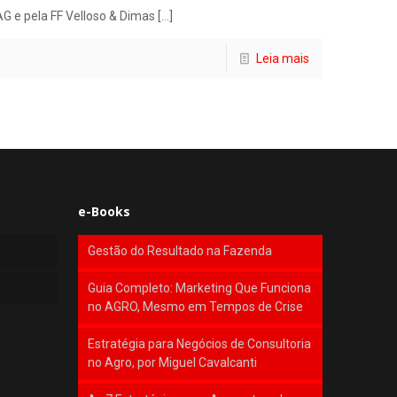
G e pela FF Velloso & Dimas
[…]
Leia mais
e-Books
Gestão do Resultado na Fazenda
Guia Completo: Marketing Que Funciona
no AGRO, Mesmo em Tempos de Crise
Estratégia para Negócios de Consultoria
no Agro, por Miguel Cavalcanti