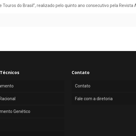
uros do Brasil”, realizado pelo quinto ano consecutivo pela Revista A
Técnicos
Contato
amento
Contato
Racional
Fale com a diretoria
mento Genético