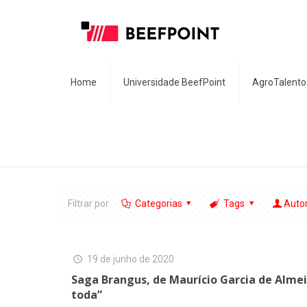
Home
Universidade BeefPoint
AgroTalento
Filtrar por
Categorias
Tags
Auto
19 de junho de 2020
Saga Brangus, de Maurício Garcia de Almeid
toda”